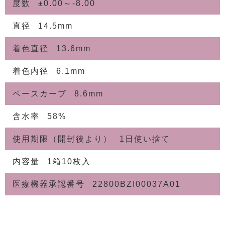
度数
±0.00～-8.00
直径
14.5mm
着色直径
13.6mm
着色内径
6.1mm
ベースカーブ
8.6mm
含水率
58%
使用期限（開封後より）
1日使い捨て
内容量
1箱10枚入
医療機器承認番号
22800BZI00037A01